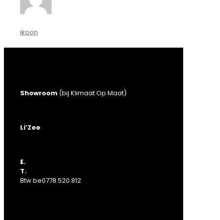
ikoon
Showroom
(bij Klimaat Op Maat)
Ambachtenlaan 23
9990 Maldegem
Li’Zee
Kortrijksestraat 451
8020 Ruddervoorde (Oostkamp)
E.
michael@energie-atelier.be
T.
050 69 83 41
Btw be0778.520.812