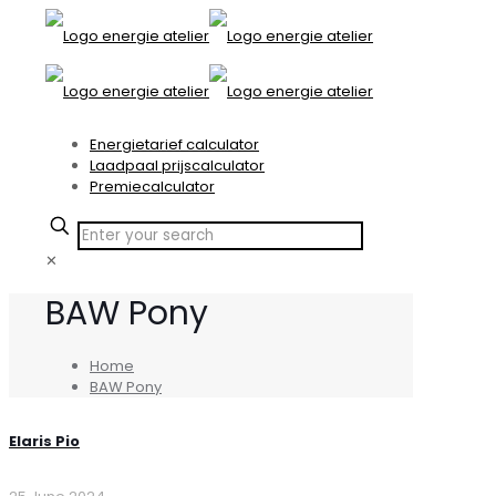
Energietarief calculator
Laadpaal prijscalculator
Premiecalculator
✕
BAW Pony
Home
BAW Pony
Elaris Pio