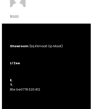
ikoon
Showroom
(bij Klimaat Op Maat)
Ambachtenlaan 23
9990 Maldegem
Li’Zee
Kortrijksestraat 451
8020 Ruddervoorde (Oostkamp)
E.
michael@energie-atelier.be
T.
050 69 83 41
Btw be0778.520.812